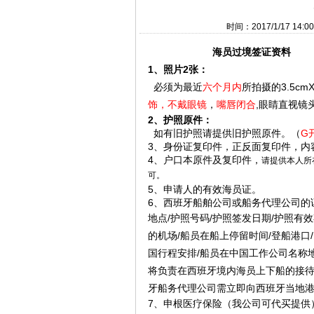
时间：2017/1/17 14
海员过境签证资料
1
2
、
照片
张：
3.5cmX
必须为最近
六个月内
所拍摄的
,
饰，不戴眼镜
，
嘴唇闭合
眼睛直视镜
2
、护照原件：
G
如有旧护照请提供旧护照原件。（
3
、身份证复印件，正反面复印件，内
4
、户口本原件及复印件，
请提供本人所
可。
5
、申请人的有效海员证。
6
、西班牙船舶公司或船务代理公司的
/
/
/
地点
护照号码
护照签发日期
护照有效
/
/
/
的机场
船员在船上停留时间
登船港口
/
国行程安排
船员在中国工作公司名称
将负责在西班牙境内海员上下船的接
牙船务代理公司需立即向西班牙当地
7
、申根医疗保险（我公司可代买提供