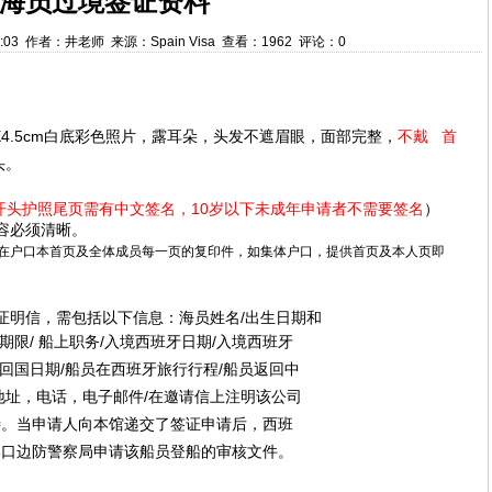
海员过境签证资料
:00:03 作者：井老师 来源：Spain Visa 查看：1962 评论：0
4.5cm
白底彩色照片，露耳朵，头发不遮眉眼，面部完整，
不戴 首
头。
10
开头护照尾页需有中文签名，
岁以下未成年申请者不需要签名
）
容必须清晰。
在户口本首页及全体成员每一页的复印件，如集体户口，提供首页及本人页即
/
证明信，需包括以下信息：海员姓名
出生日期和
/
/
/
期限
船上职务
入境西班牙日期
入境西班牙
/
/
回国日期
船员在西班牙旅行行程
船员返回中
/
地址，电话，电子邮件
在邀请信上注明该公司
待。当申请人向本馆递交了签证申请后，西班
港口边防警察局申请该船员登船的审核文件。
）