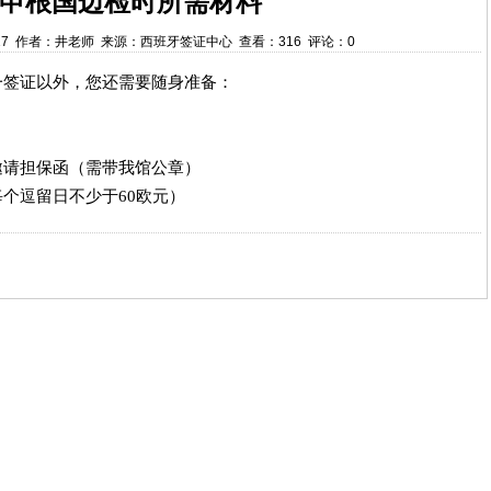
申根国边检时所需材料
6:24:17 作者：井老师 来源：西班牙签证中心 查看：316 评论：0
一签证以外，您还需要随身准备：
邀请担保函（需带我馆公章）
每个逗留日不少于
60欧元）