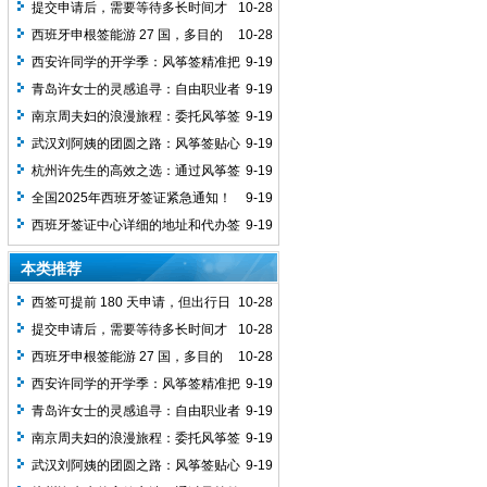
需距申请日 15 天以上？
提交申请后，需要等待多长时间才
10-28
能获得签证？
西班牙申根签能游 27 国，多目的
10-28
地时咋确定签发国？
西安许同学的开学季：风筝签精准把
9-19
控，留学生签证高效获批无忧启程
青岛许女士的灵感追寻：自由职业者
9-19
凭风筝签专业方案，成功获取西班牙艺术
南京周夫妇的浪漫旅程：委托风筝签
9-19
签
规划西葡十五日，银婚纪念之旅畅通无阻
武汉刘阿姨的团圆之路：风筝签贴心
9-19
指导，退休老人顺利获批探亲签证含饴弄
杭州许先生的高效之选：通过风筝签
9-19
孙
加急办理，5个工作日极速获签奔赴巴塞
全国2025年西班牙签证紧急通知！
9-19
罗那展会
请尽快查收！
西班牙签证中心详细的地址和代办签
9-19
证中介联系方式，可以咨询我们的客服工
本类推荐
作人员
西签可提前 180 天申请，但出行日
10-28
需距申请日 15 天以上？
提交申请后，需要等待多长时间才
10-28
能获得签证？
西班牙申根签能游 27 国，多目的
10-28
地时咋确定签发国？
西安许同学的开学季：风筝签精准把
9-19
控，留学生签证高效获批无忧启程
青岛许女士的灵感追寻：自由职业者
9-19
凭风筝签专业方案，成功获取西班牙艺术
南京周夫妇的浪漫旅程：委托风筝签
9-19
签
规划西葡十五日，银婚纪念之旅畅通无阻
武汉刘阿姨的团圆之路：风筝签贴心
9-19