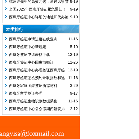
指导，退休老人顺利获批探亲签证含饴弄
杭州许先生的高效之选：通过风筝签
9-19
孙
加急办理，5个工作日极速获签奔赴巴塞
全国2025年西班牙签证紧急通知！
9-19
罗那展会
请尽快查收！
西班牙签证中心详细的地址和代办签
9-19
证中介联系方式，可以咨询我们的客服工
本类排行
作人员
西班牙签证申请进度在线查询
11-16
西班牙签证中心新规定
5-10
西班牙签证申请表格下载
12-19
西班牙签证中心因疫情搬迁
12-26
西班牙签证中心办理签证西班牙签
12-19
证流程。
西班牙签证怎么预约录取指纹和递
11-16
交材料的时间呢？
西班牙家庭团聚签证所需材料
3-29
西班牙留学签证办理
9-17
西班牙签证生物识别数据采集
11-16
西班牙签证中心公众假期闭馆安排
2-12