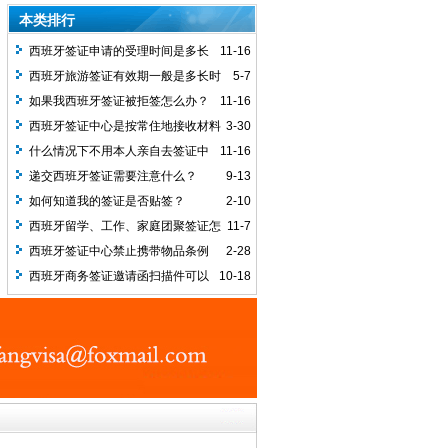
本类排行
西班牙签证申请的受理时间是多长
11-16
呢？
西班牙旅游签证有效期一般是多长时
5-7
间？
如果我西班牙签证被拒签怎么办？
11-16
西班牙签证中心是按常住地接收材料
3-30
还是户籍所在地？
什么情况下不用本人亲自去签证中
11-16
心呢？
递交西班牙签证需要注意什么？
9-13
如何知道我的签证是否贴签？
2-10
西班牙留学、工作、家庭团聚签证怎
11-7
么预约？
西班牙签证中心禁止携带物品条例
2-28
西班牙商务签证邀请函扫描件可以
10-18
吗？